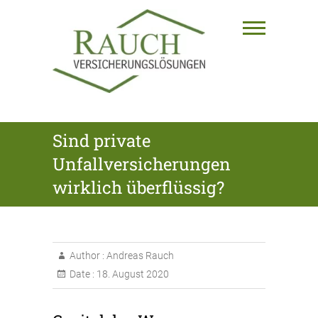
Skip
to
content
RAUCH
Sind private
VERSICHERUNGSLÖSUNGEN
Unfallversicherungen
GmbH
wirklich überflüssig?
Author :
Andreas Rauch
Date :
18. August 2020