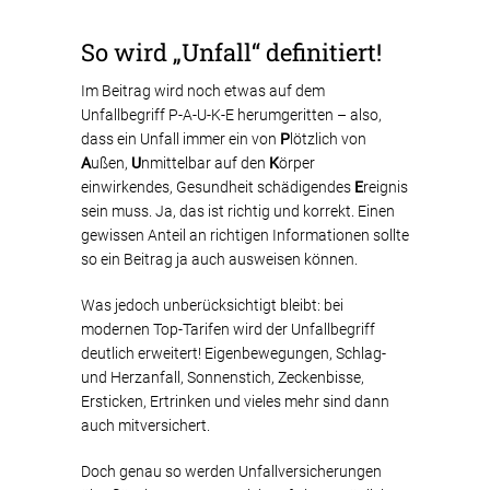
So wird „Unfall“ definitiert!
Im Beitrag wird noch etwas auf dem
Unfallbegriff P-A-U-K-E herumgeritten – also,
dass ein Unfall immer ein von
P
lötzlich von
A
ußen,
U
nmittelbar auf den
K
örper
einwirkendes, Gesundheit schädigendes
E
reignis
sein muss. Ja, das ist richtig und korrekt. Einen
gewissen Anteil an richtigen Informationen sollte
so ein Beitrag ja auch ausweisen können.
Was jedoch unberücksichtigt bleibt: bei
modernen Top-Tarifen wird der Unfallbegriff
deutlich erweitert! Eigenbewegungen, Schlag-
und Herzanfall, Sonnenstich, Zeckenbisse,
Ersticken, Ertrinken und vieles mehr sind dann
auch mitversichert.
Doch genau so werden Unfallversicherungen