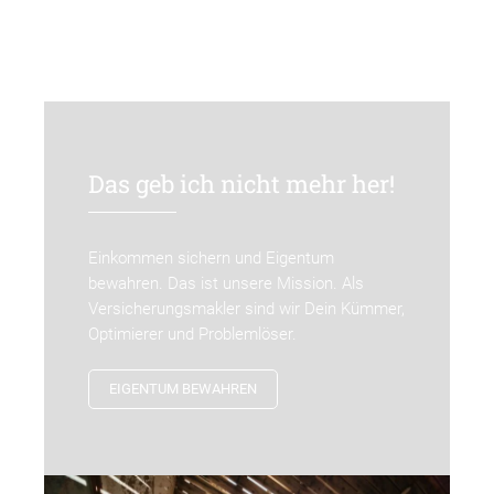
Das geb ich nicht mehr her!
Einkommen sichern und Eigentum
bewahren. Das ist unsere Mission. Als
Versicherungsmakler sind wir Dein Kümmer,
Optimierer und Problemlöser.
EIGENTUM BEWAHREN