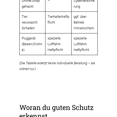
Online-Shop
–
Cyberversiche
gehackt
rung
Tier
Tierhalterhaftp
ggf. über
verursacht
flicht
Betrieb
Schaden
mitversichern
Fluggerät
spezielle
spezielle
(Besen/Drohn
Luftfahrt-
Luftfahrt-
e)
Haftpflicht
Haftpflicht
(Die Tabelle ersetzt keine individuelle Beratung – sie
ordnet nur.)
Woran du guten Schutz
erkennst