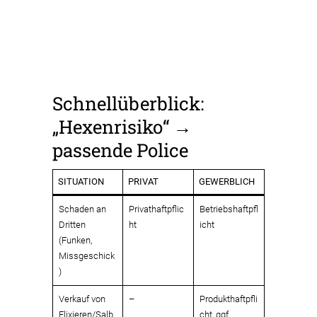
Schnellüberblick:
„Hexenrisiko“ →
passende Police
SITUATION
PRIVAT
GEWERBLICH
Schaden an
Privathaftpflic
Betriebshaftpfl
Dritten
ht
icht
(Funken,
Missgeschick
)
Verkauf von
–
Produkthaftpfli
Elixieren/Salb
cht, ggf.