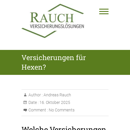
Skip
to
content
RAUCH
Versicherungen für
VERSICHERUNGSLÖSUNGEN
Hexen?
GmbH
Author :
Andreas Rauch
Date :
16. Oktober 2025
Comment :
No Comments
Welche Versicherungen