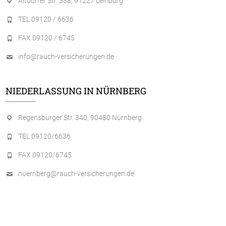
Altdorfer Str. 33a, 91227 Leinburg
TEL 09120 / 6636
FAX 09120 / 6745
info@rauch-versicherungen.de
NIEDERLASSUNG IN NÜRNBERG
Regensburger Str. 340, 90480 Nürnberg
TEL 09120/6636
FAX 09120/6745
nuernberg@rauch-versicherungen.de