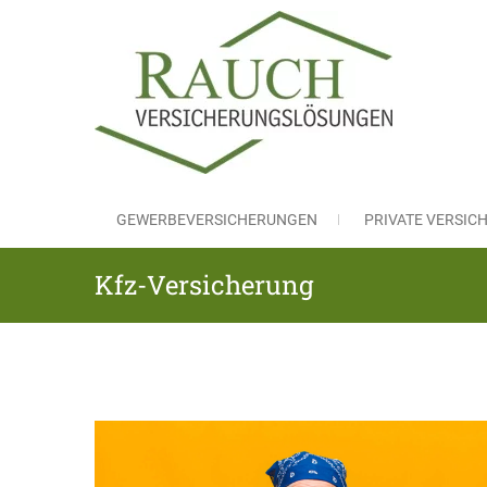
Skip
to
content
RAUC
Versicheru
GEWERBEVERSICHERUNGEN
PRIVATE VERSI
Kfz-Versicherung