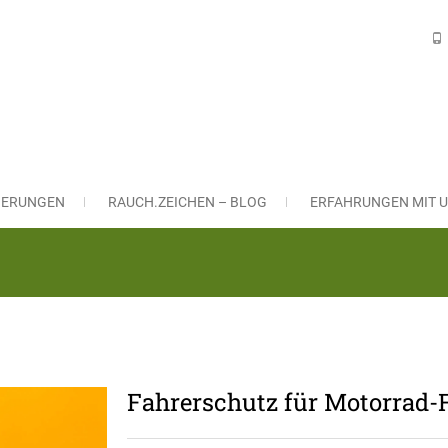
H VERSICHERUNGSLÖSUNGEN Gm
ngsmakler in Nürnberg und Leinburg
CHERUNGEN
RAUCH.ZEICHEN – BLOG
ERFAHRUNGEN MIT U
Fahrerschutz für Motorrad-