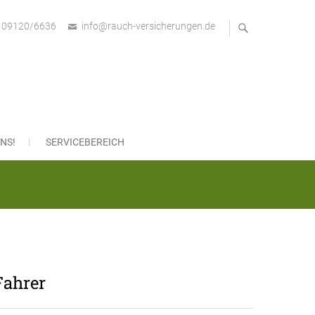
09120/6636
info@rauch-versicherungen.de
bH
NS!
SERVICEBEREICH
Fahrer