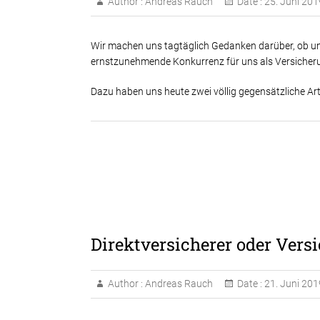
Author :
Andreas Rauch
Date :
25. Juni 201
Wir machen uns tagtäglich Gedanken darüber, ob und 
ernstzunehmende Konkurrenz für uns als Versicheru
Dazu haben uns heute zwei völlig gegensätzliche Arti
Direktversicherer oder Ver
Author :
Andreas Rauch
Date :
21. Juni 201