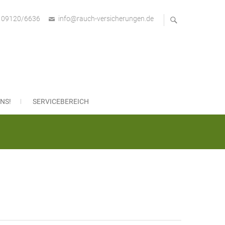
09120/6636
info@rauch-versicherungen.de
bH
NS!
SERVICEBEREICH