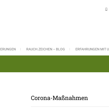
H VERSICHERUNGSLÖSUNGEN Gm
ngsmakler in Nürnberg und Leinburg
CHERUNGEN
RAUCH.ZEICHEN – BLOG
ERFAHRUNGEN MIT U
Corona-Maßnahmen