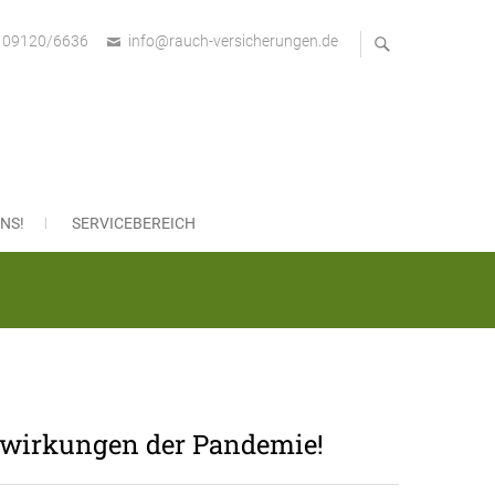
09120/6636
info@rauch-versicherungen.de
bH
NS!
SERVICEBEREICH
swirkungen der Pandemie!