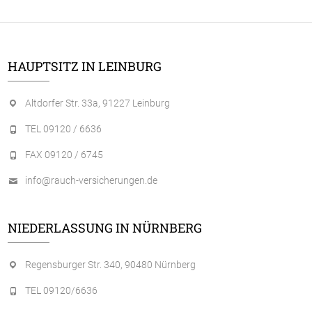
HAUPTSITZ IN LEINBURG
Altdorfer Str. 33a, 91227 Leinburg
TEL 09120 / 6636
FAX 09120 / 6745
info@rauch-versicherungen.de
NIEDERLASSUNG IN NÜRNBERG
Regensburger Str. 340, 90480 Nürnberg
TEL 09120/6636