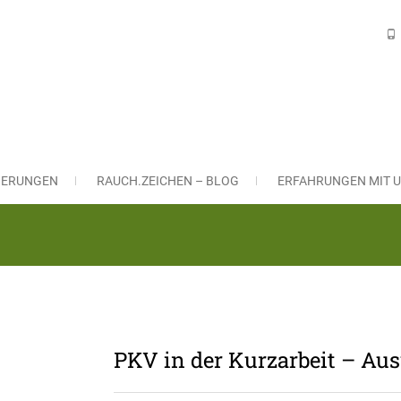
H VERSICHERUNGSLÖSUNGEN Gm
ngsmakler in Nürnberg und Leinburg
CHERUNGEN
RAUCH.ZEICHEN – BLOG
ERFAHRUNGEN MIT U
PKV in der Kurzarbeit – Au