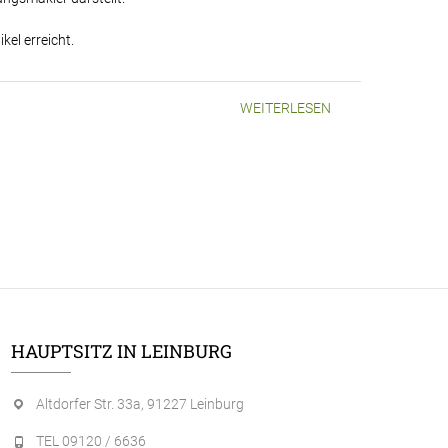
kel erreicht.
WEITERLESEN
HAUPTSITZ IN LEINBURG
Altdorfer Str. 33a, 91227 Leinburg
TEL 09120 / 6636