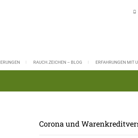
H VERSICHERUNGSLÖSUNGEN Gm
ngsmakler in Nürnberg und Leinburg
CHERUNGEN
RAUCH.ZEICHEN – BLOG
ERFAHRUNGEN MIT U
Corona und Warenkreditvers