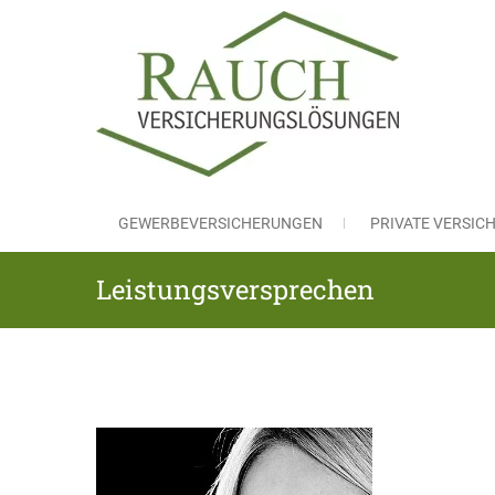
Skip
to
content
RAUC
Versicheru
GEWERBEVERSICHERUNGEN
PRIVATE VERSI
Leistungsversprechen