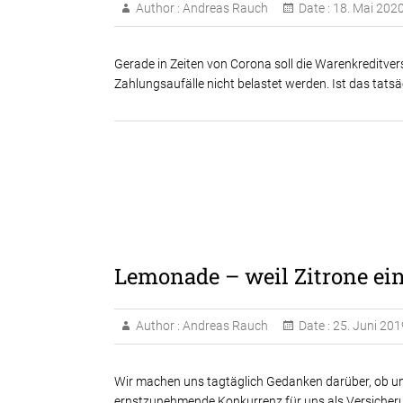
Author :
Andreas Rauch
Date :
18. Mai 202
Gerade in Zeiten von Corona soll die Warenkreditv
Zahlungsaufälle nicht belastet werden. Ist das tatsä
Lemonade – weil Zitrone ei
Author :
Andreas Rauch
Date :
25. Juni 201
Wir machen uns tagtäglich Gedanken darüber, ob und 
ernstzunehmende Konkurrenz für uns als Versicheru