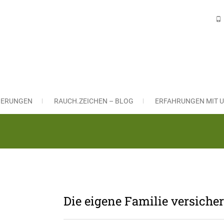
H VERSICHERUNGSLÖSUNGEN Gm
ngsmakler in Nürnberg und Leinburg
CHERUNGEN
RAUCH.ZEICHEN – BLOG
ERFAHRUNGEN MIT U
Die eigene Familie versicher