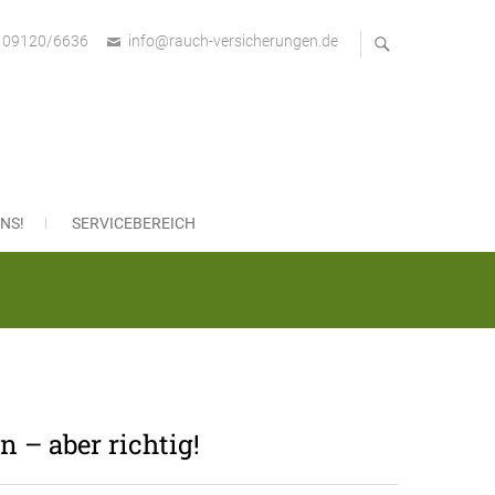
09120/6636
info@rauch-versicherungen.de
bH
NS!
SERVICEBEREICH
n – aber richtig!