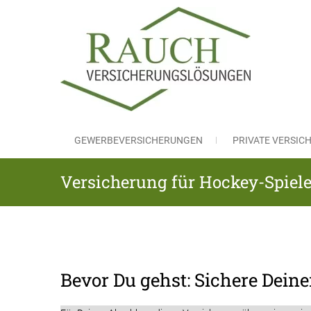
Skip
to
content
RAUC
Versicheru
GEWERBEVERSICHERUNGEN
PRIVATE VERSI
Versicherung für Hockey-Spiele
Bevor Du gehst: Sichere Dein