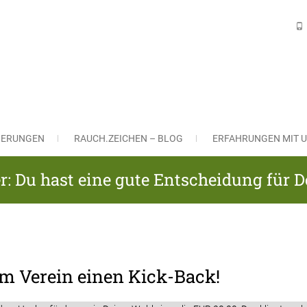
H VERSICHERUNGSLÖSUNGEN Gm
ngsmakler in Nürnberg und Leinburg
CHERUNGEN
RAUCH.ZEICHEN – BLOG
ERFAHRUNGEN MIT U
r: Du hast eine gute Entscheidung für D
em Verein einen Kick-Back!