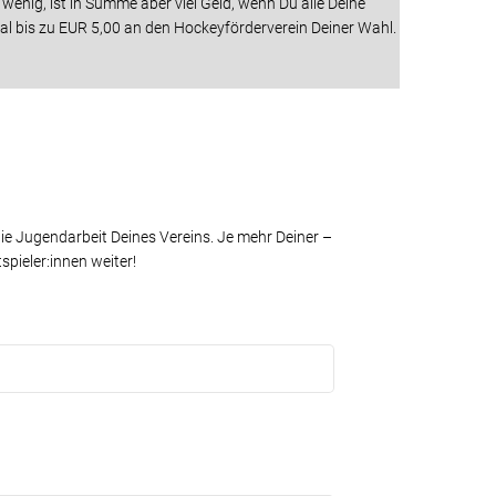
enig, ist in Summe aber viel Geld, wenn Du alle Deine
mal bis zu EUR 5,00 an den Hockeyförderverein Deiner Wahl.
die Jugendarbeit Deines Vereins. Je mehr Deiner –
ieler:innen weiter!