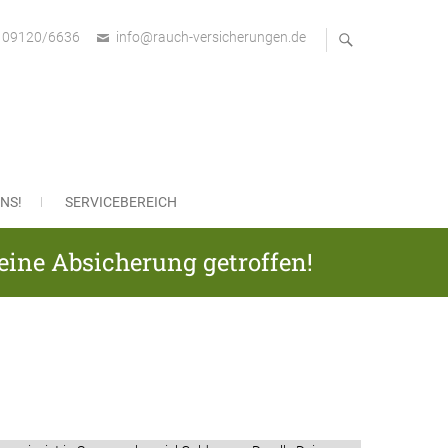
09120/6636
info@rauch-versicherungen.de
bH
NS!
SERVICEBEREICH
eine Absicherung getroffen!