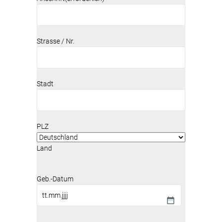
Strasse / Nr.
Stadt
PLZ
Land
Geb.-Datum
T
T